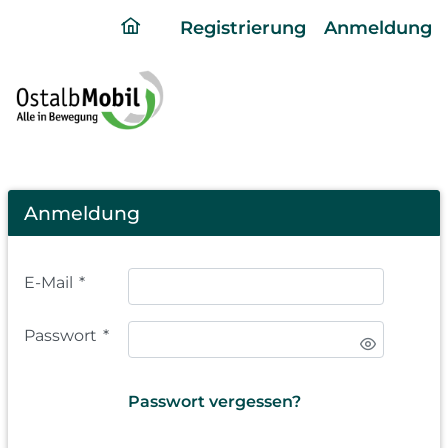
ding
Registrierung
Anmeldung
home
page
Login
Anmeldung
E-Mail
*
Passwort
*
Passwort vergessen?