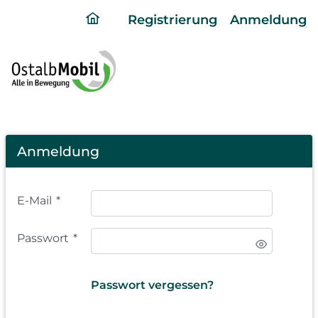
ding
Registrierung
Anmeldung
home
page
Login
Anmeldung
E-Mail
*
Passwort
*
Passwort vergessen?