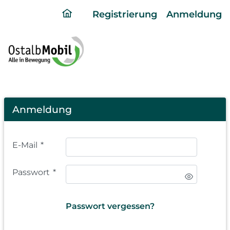
ding
Registrierung
Anmeldung
home
page
Login
Anmeldung
E-Mail
*
Passwort
*
Passwort vergessen?